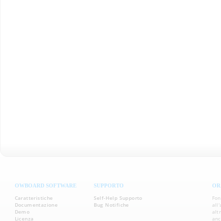
OWBOARD SOFTWARE
SUPPORTO
OR
Caratteristiche
Self-Help Supporto
Fon
Documentazione
Bug Notifiche
all
Demo
alt
Licenza
anc