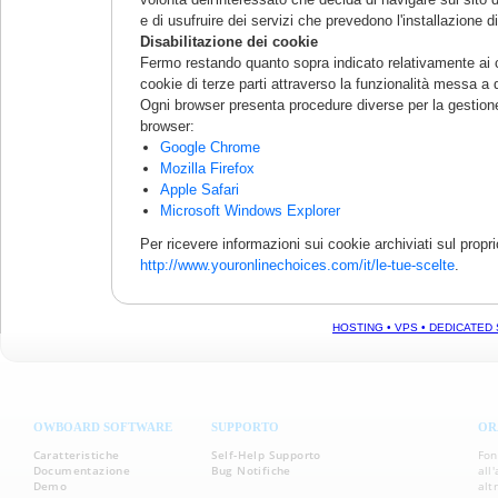
e di usufruire dei servizi che prevedono l'installazione d
Disabilitazione dei cookie
Fermo restando quanto sopra indicato relativamente ai c
cookie di terze parti attraverso la funzionalità messa a 
Ogni browser presenta procedure diverse per la gestione d
browser:
Google Chrome
Mozilla Firefox
Apple Safari
Microsoft Windows Explorer
Per ricevere informazioni sui cookie archiviati sul propri
http://www.youronlinechoices.com/it/le-tue-scelte
.
HOSTING • VPS • DEDICATED 
OWBOARD SOFTWARE
SUPPORTO
OR
Caratteristiche
Self-Help Supporto
Fon
Documentazione
Bug Notifiche
all
Demo
alt