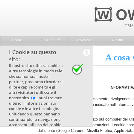
w
۝
OW
CMS 
Home
Funzionalità
Download
Forum
I Cookie su questo
A cosa 
sito:
Il nostro sito utilizza cookie e
altre tecnologie in modo tale
che sia noi, sia i nostri
partner, possiamo ricordarci
di te e capire come tu e gli
INFORMATIVA
altri visitatori utilizzate il
Diritti dell'interessato
nostro sito.
Qui
puoi trovare
L'utente potrà far valere in ogni momento, rivolgendosi al 
ulteriori informazioni sui
info
oraweb.it, i propri diritti come indicato nell’informati
cookie e le altre tecnologie.
Chiudendo questo banner o
Cosa sono i cookie
continuando la navigazione
Per cookie si intende un file creato sul computer dell'u
acconsenti all'uso dei cookie.
immagazzinare e trasportare informazioni. I cookie sono 
dell'utente (Google Chrome, Mozilla Firefox, Apple Safar