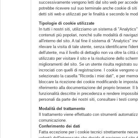
successivamente vengono letti dal sito web per accedere
potrebbe ricevere sul suo terminale anche cookie di siti d
detti siti web e utilizzati per le finalità e secondo le moda
Tipologie di cookie utilizzate
In tutti i nostri siti, utilizziamo un sistema di "Analyti
contenuti più popolari, nonché sulle modalità di navigazio
all'interno del sito. A tal fine il sistema di "Analytics" i
rilevare la visita di tale utente, senza identificarne l'ide
dell'utente, ma il livello di dettaglio non va oltre la citt
utilizzato per visitare il sito e la risoluzione dello sche
miglioramenti del sito. Se un utente risulta registrato su
incrociati con quelli di registrazione. I cookie vengono 
selezionato la casella "Ricorda i miei dati", e per memo
bloccare la ricezione dei cookie modificando le impostazi
riferimento alla documentazione del proprio browser. Il 
funzionalità descritte in precedenza e rendere impossibil
personali da parte dei nostri siti, consultare i testi comp
Modalità del trattamento
Il trattamento viene effettuato con strumenti automatizz
comunicazione.
Conferimento dei dati
Fatta eccezione per i cookie tecnici strettamente necess
volontà dell'interessato che decida di navigare sul sito 