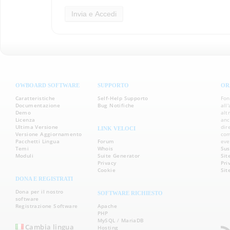
OWBOARD SOFTWARE
SUPPORTO
OR
Caratteristiche
Self-Help Supporto
Fon
Documentazione
Bug Notifiche
all
Demo
alt
Licenza
anc
Ultima Versione
dir
LINK VELOCI
Versione Aggiornamento
com
Pacchetti Lingua
Forum
eve
Temi
Whois
Sus
Moduli
Suite Generator
Sit
Privacy
Pri
Cookie
Si
DONA E REGISTRATI
Dona per il nostro
SOFTWARE RICHIESTO
software
Registrazione Software
Apache
PHP
MySQL
/
MariaDB
Cambia lingua
Hosting