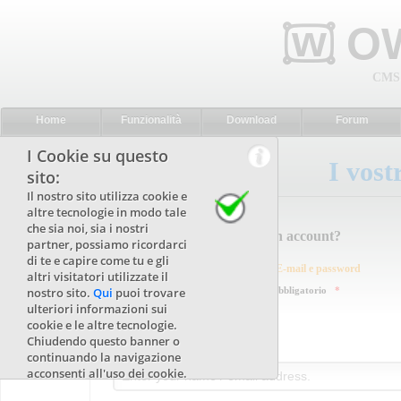
w
۝
OW
CMS 
Home
Funzionalità
Download
Forum
I Cookie su questo
I vost
sito:
Il nostro sito utilizza cookie e
altre tecnologie in modo tale
che sia noi, sia i nostri
Hai già un account?
partner, possiamo ricordarci
di te e capire come tu e gli
Inserisci il tuo Nome/E-mail e password
altri visitatori utilizzate il
nostro sito.
Qui
puoi trovare
Indica un campo obbligatorio
*
ulteriori informazioni sui
cookie e le altre tecnologie.
Chiudendo questo banner o
Nome / E-mail
*
continuando la navigazione
acconsenti all'uso dei cookie.