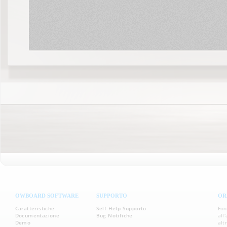
... Scopri di più!
OWBOARD SOFTWARE
SUPPORTO
OR
Caratteristiche
Self-Help Supporto
Fon
Documentazione
Bug Notifiche
all
Demo
alt